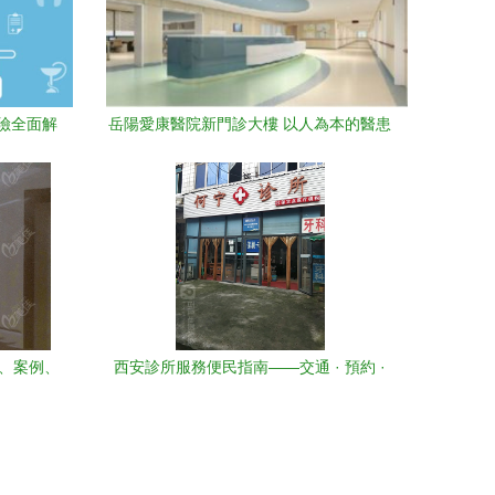
療險全面解
岳陽愛康醫院新門診大樓 以人為本的醫患
服務
雙向服務新布局
碑、案例、
西安診所服務便民指南——交通 · 預約 ·
價格全攻略