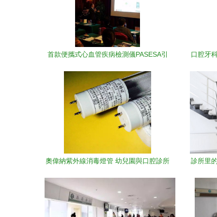
首款便攜式心血管疾病檢測儀PASESA引
口腔牙科
爆招商熱潮 哈爾濱沈陽雙城聯動，健康咨
詢火熱進行中
奧偉納紫外線消毒燈管 幼兒園與口腔診所
診所里的
的殺菌首選，18W醫用石英燈的6大健康
優勢解析