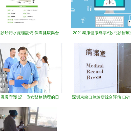
診所污水處理設備 保障健康與合
2021泰康健康尊享A款門診醫
規的關鍵
析 特點、保費、續保與診所
溫暖守護 記一位女醫務助理的日
深圳東森口腔診所綜合評估 口
常
醫生與價格指南