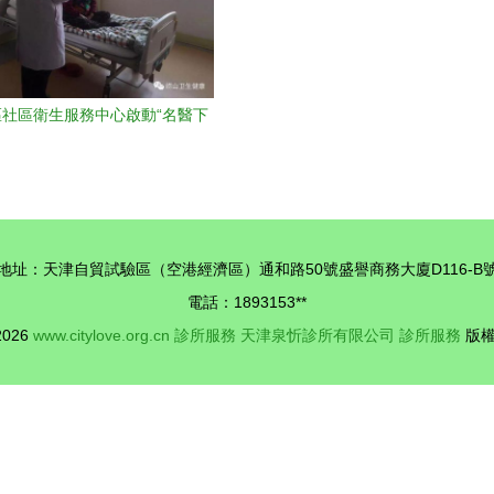
社區衛生服務中心啟動“名醫下
”中醫專家門診與健康咨詢服務
地址：天津自貿試驗區（空港經濟區）通和路50號盛譽商務大廈D116-B
電話：1893153**
 2026
www.citylove.org.cn
診所服務
天津泉忻診所有限公司
診所服務
版