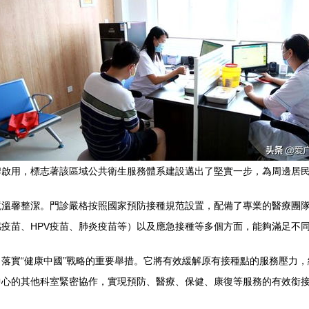
牌啟用，標志著該區域公共衛生服務體系建設邁出了堅實一步，為周邊居
境溫馨整潔。門診嚴格按照國家預防接種規范設置，配備了專業的醫療團
疫苗、HPV疫苗、肺炎疫苗等）以及應急接種等多個方面，能夠滿足不
落實“健康中國”戰略的重要舉措。它將有效緩解原有接種點的服務壓力
中心的其他科室緊密協作，實現預防、醫療、保健、康復等服務的有效銜